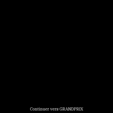
Panneau de gestion des cookies
Identifiez-vous
Ce site utilise des
Continuer
cookies et vous
donne le
contrôle sur
Nouveau chez GRANDPRIX ?
ceux que vous
Creer votre compte
GRANDPRIX
souhaitez activer
Continuer vers GRANDPRIX