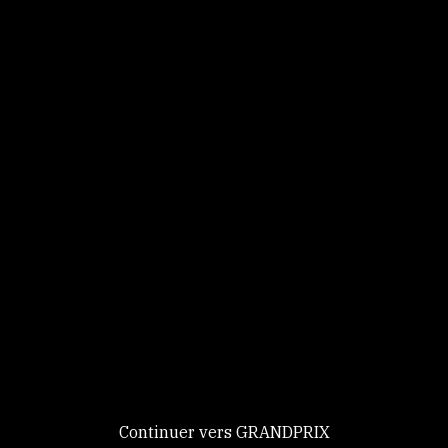
Panneau de gestion des cookies
Identifiez-vous
Ce site utilise des
Continuer
cookies et vous
donne le
contrôle sur
Nouveau chez GRANDPRIX ?
ceux que vous
Creer votre compte
GRANDPRIX
souhaitez activer
Continuer vers GRANDPRIX