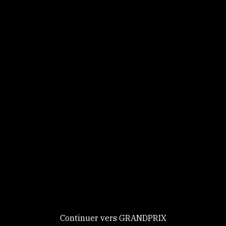
Panneau de gestion des cookies
Identifiez-vous
Ce site utilise des
Continuer
cookies et vous
donne le
contrôle sur
Nouveau chez GRANDPRIX ?
ceux que vous
Creer votre compte
GRANDPRIX
souhaitez activer
Continuer vers GRANDPRIX