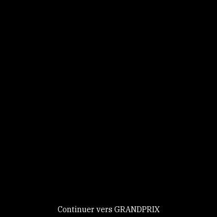
Panneau de gestion des cookies
Identifiez-vous
Ce site utilise des
Continuer
cookies et vous
donne le
contrôle sur
Nouveau chez GRANDPRIX ?
ceux que vous
Creer votre compte
GRANDPRIX
souhaitez activer
Continuer vers GRANDPRIX