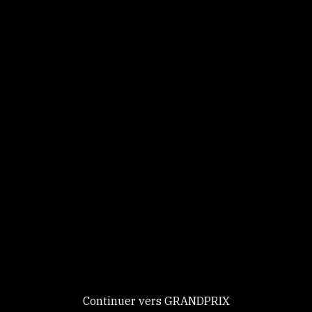
Panneau de gestion des cookies
Identifiez-vous
Ce site utilise des
Continuer
cookies et vous
donne le
contrôle sur
Nouveau chez GRANDPRIX ?
ceux que vous
Creer votre compte
GRANDPRIX
souhaitez activer
Continuer vers GRANDPRIX