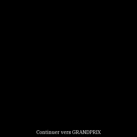
Panneau de gestion des cookies
Identifiez-vous
Ce site utilise des
Continuer
cookies et vous
donne le
contrôle sur
Nouveau chez GRANDPRIX ?
ceux que vous
Creer votre compte
GRANDPRIX
souhaitez activer
Continuer vers GRANDPRIX