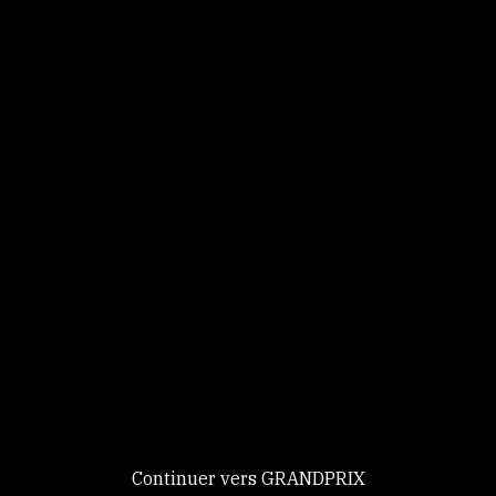
Panneau de gestion des cookies
Identifiez-vous
Ce site utilise des
Continuer
cookies et vous
donne le
contrôle sur
Nouveau chez GRANDPRIX ?
ceux que vous
Creer votre compte
GRANDPRIX
souhaitez activer
Continuer vers GRANDPRIX