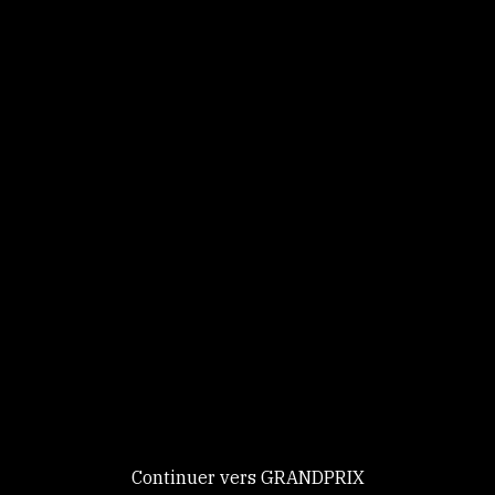
Panneau de gestion des cookies
Identifiez-vous
Ce site utilise des
Continuer
cookies et vous
donne le
contrôle sur
Nouveau chez GRANDPRIX ?
ceux que vous
Creer votre compte
GRANDPRIX
souhaitez activer
Continuer vers GRANDPRIX