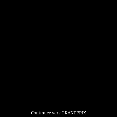
Panneau de gestion des cookies
Identifiez-vous
Ce site utilise des
Continuer
cookies et vous
donne le
contrôle sur
Nouveau chez GRANDPRIX ?
ceux que vous
Creer votre compte
GRANDPRIX
souhaitez activer
Continuer vers GRANDPRIX