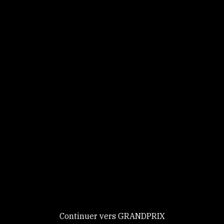
Panneau de gestion des cookies
Identifiez-vous
Ce site utilise des
Continuer
cookies et vous
donne le
contrôle sur
Nouveau chez GRANDPRIX ?
ceux que vous
Creer votre compte
GRANDPRIX
souhaitez activer
Continuer vers GRANDPRIX