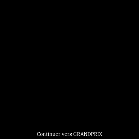
Panneau de gestion des cookies
Identifiez-vous
Ce site utilise des
Continuer
cookies et vous
donne le
contrôle sur
Nouveau chez GRANDPRIX ?
ceux que vous
Creer votre compte
GRANDPRIX
souhaitez activer
Continuer vers GRANDPRIX