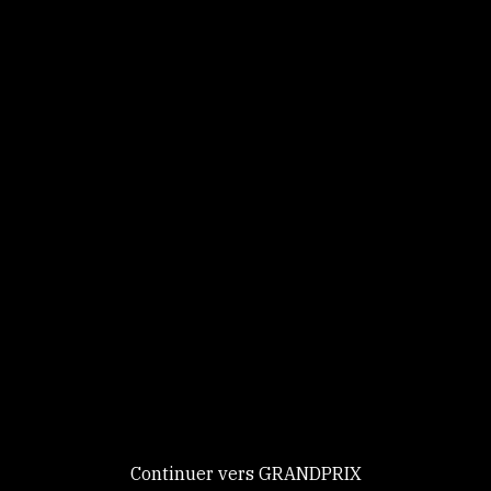
Panneau de gestion des cookies
Identifiez-vous
Ce site utilise des
Continuer
cookies et vous
donne le
contrôle sur
Nouveau chez GRANDPRIX ?
ceux que vous
Creer votre compte
GRANDPRIX
souhaitez activer
Continuer vers GRANDPRIX