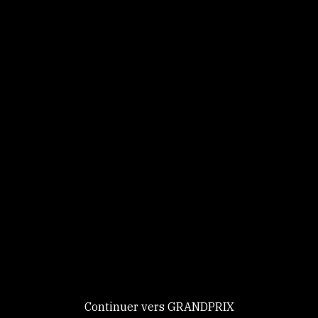
Panneau de gestion des cookies
Identifiez-vous
Ce site utilise des
Continuer
cookies et vous
donne le
contrôle sur
Nouveau chez GRANDPRIX ?
ceux que vous
Creer votre compte
GRANDPRIX
souhaitez activer
Continuer vers GRANDPRIX