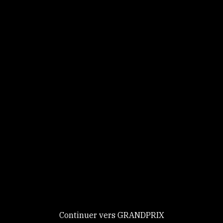
Panneau de gestion des cookies
Identifiez-vous
Ce site utilise des
Continuer
cookies et vous
donne le
contrôle sur
Nouveau chez GRANDPRIX ?
ceux que vous
Creer votre compte
GRANDPRIX
souhaitez activer
Continuer vers GRANDPRIX