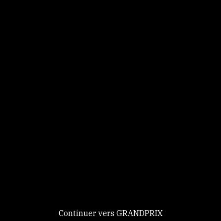
Panneau de gestion des cookies
Identifiez-vous
Ce site utilise des
Continuer
cookies et vous
donne le
contrôle sur
Nouveau chez GRANDPRIX ?
ceux que vous
Creer votre compte
GRANDPRIX
souhaitez activer
Continuer vers GRANDPRIX