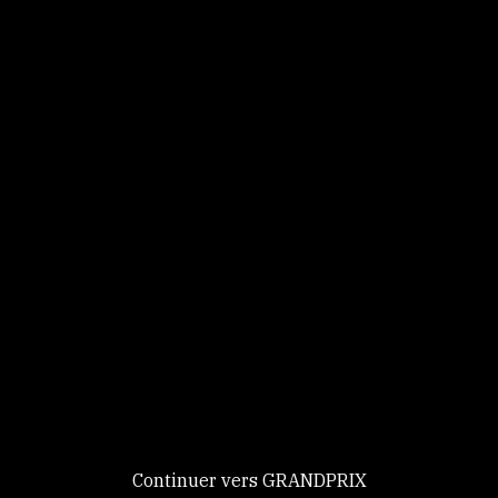
Panneau de gestion des cookies
Identifiez-vous
Ce site utilise des
Continuer
cookies et vous
donne le
contrôle sur
Nouveau chez GRANDPRIX ?
ceux que vous
Creer votre compte
GRANDPRIX
souhaitez activer
Continuer vers GRANDPRIX