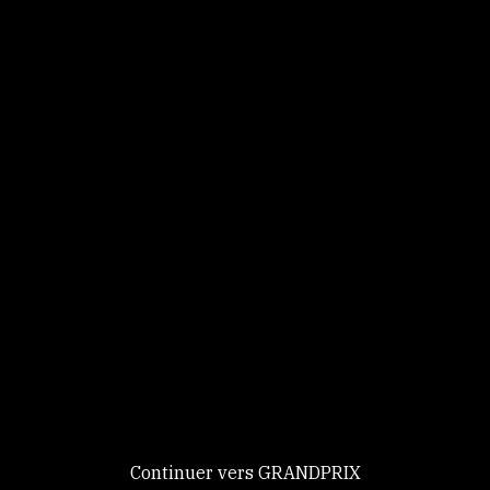
Panneau de gestion des cookies
Identifiez-vous
Ce site utilise des
Continuer
cookies et vous
donne le
contrôle sur
Nouveau chez GRANDPRIX ?
ceux que vous
Creer votre compte
GRANDPRIX
souhaitez activer
Continuer vers GRANDPRIX