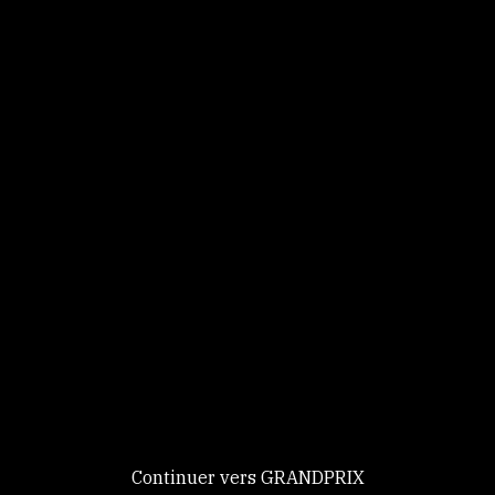
Panneau de gestion des cookies
Identifiez-vous
Ce site utilise des
Continuer
cookies et vous
donne le
contrôle sur
Nouveau chez GRANDPRIX ?
ceux que vous
Creer votre compte
GRANDPRIX
souhaitez activer
Continuer vers GRANDPRIX