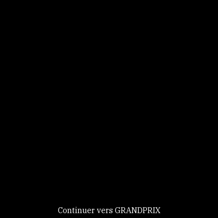
Panneau de gestion des cookies
Identifiez-vous
Ce site utilise des
Continuer
cookies et vous
donne le
contrôle sur
Nouveau chez GRANDPRIX ?
ceux que vous
Creer votre compte
GRANDPRIX
souhaitez activer
Continuer vers GRANDPRIX