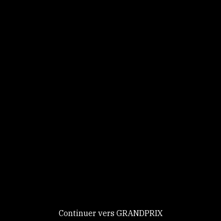
Panneau de gestion des cookies
Identifiez-vous
Ce site utilise des
Continuer
cookies et vous
donne le
contrôle sur
Nouveau chez GRANDPRIX ?
ceux que vous
Creer votre compte
GRANDPRIX
souhaitez activer
Continuer vers GRANDPRIX