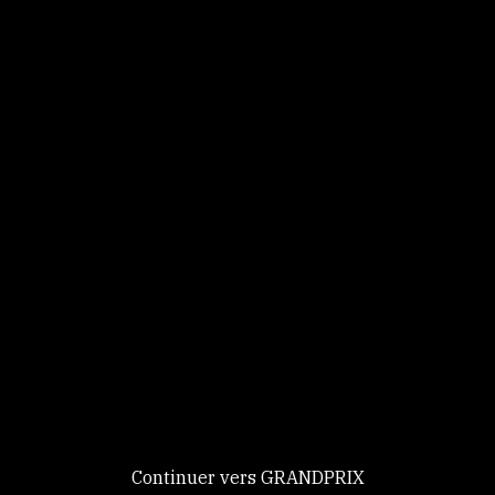
Panneau de gestion des cookies
Identifiez-vous
Ce site utilise des
Continuer
cookies et vous
donne le
contrôle sur
Nouveau chez GRANDPRIX ?
ceux que vous
Creer votre compte
GRANDPRIX
souhaitez activer
Continuer vers GRANDPRIX