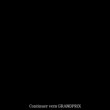
Panneau de gestion des cookies
Identifiez-vous
Ce site utilise des
Continuer
cookies et vous
donne le
contrôle sur
Nouveau chez GRANDPRIX ?
ceux que vous
Creer votre compte
GRANDPRIX
souhaitez activer
Continuer vers GRANDPRIX