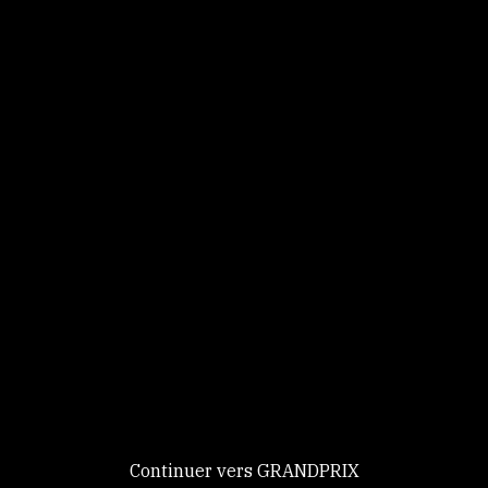
Panneau de gestion des cookies
Identifiez-vous
Ce site utilise des
Continuer
cookies et vous
donne le
contrôle sur
Nouveau chez GRANDPRIX ?
ceux que vous
Creer votre compte
GRANDPRIX
souhaitez activer
Continuer vers GRANDPRIX