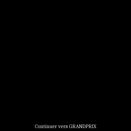
Panneau de gestion des cookies
Identifiez-vous
Ce site utilise des
Continuer
cookies et vous
donne le
contrôle sur
Nouveau chez GRANDPRIX ?
ceux que vous
Creer votre compte
GRANDPRIX
souhaitez activer
Continuer vers GRANDPRIX