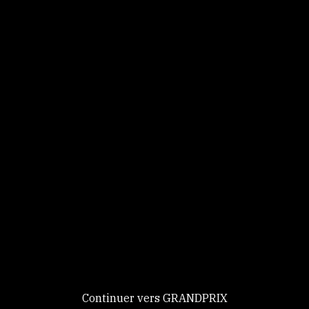
Panneau de gestion des cookies
Identifiez-vous
Ce site utilise des
Continuer
cookies et vous
donne le
contrôle sur
Nouveau chez GRANDPRIX ?
ceux que vous
Creer votre compte
GRANDPRIX
souhaitez activer
Continuer vers GRANDPRIX