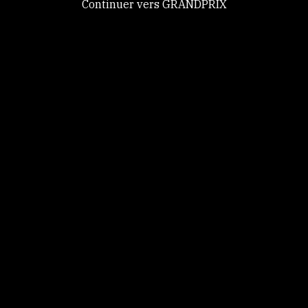
Continuer vers GRANDPRIX
Tout accepter
toutes nos vidéos
Tout refuser
sur
Personnaliser
Politique de
confidentialité
Voir toutes les vidéos
NEWS