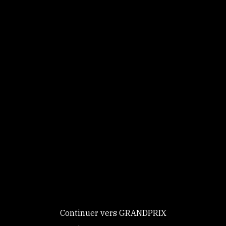
Retrouvez
JUSTIN VERBOOMEN
en vidéos sur
Ce site utilise des
cookies et vous
donne le
contrôle sur
Voir les vidéos
ceux que vous
souhaitez activer
Continuer vers GRANDPRIX
Retrouvez