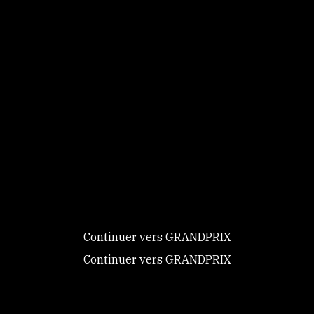
Ce site utilise des
Voir les vidéos
cookies et vous
donne le
Retrouvez
contrôle sur
SOLIDAT
en vidéos sur
ceux que vous
souhaitez activer
Continuer vers GRANDPRIX
Continuer vers GRANDPRIX
Tout accepter
Tout refuser